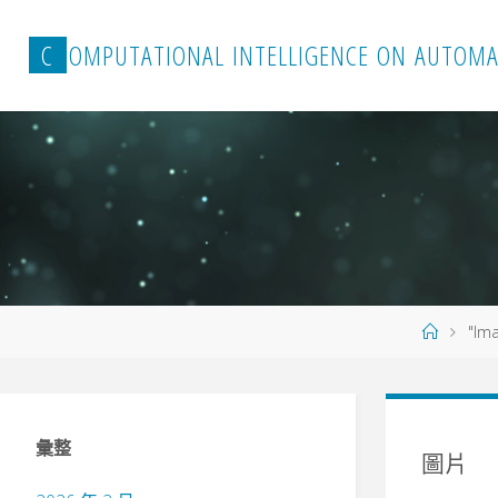
Skip
to
C
O
M
P
U
T
A
T
I
O
N
A
L
I
N
T
E
L
L
I
G
E
N
C
E
O
N
A
U
T
O
M
A
content
Home
"Im
彙整
圖片