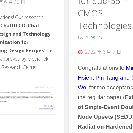
for Sub-65 n
年 6 月 30 日
CMOS
ations! Our research
Technologies
‘
ChatDTCO: Chat-
esign and Technology
By
AT9615
mization for
ing Design Recipes
‘ has
2022 年 6 月 7 日
n approved by MediaTek
 Research Center
Congratulations to
Mi
Hsien
, Pin-Tang and 
Wei
for the acceptan
the regular paper (
Ex
of Single-Event Dou
Node Upsets (SEDU)
Radiation-Hardened