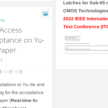
Latches for Sub-65
CMOS Technologie
2022
IEEE Internati
mic
Test Conference (IT
 Access
ptance on Yu-
 Paper
15
年 12 月 16 日
ulations to Yu-Jie and
ng for the acceptance
aper (
Real-time In-