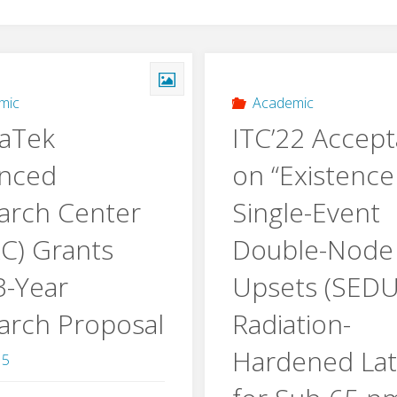
mic
Academic
aTek
ITC’22 Accep
nced
on “Existence
arch Center
Single-Event
C) Grants
Double-Node
3-Year
Upsets (SEDU
arch Proposal
Radiation-
Hardened La
15