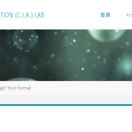
T
I
O
N
(
C
.
I
.
A
.
)
L
A
B
首頁
Pr
age" Post format