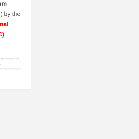
 nm
s
) by the
onal
C)
.