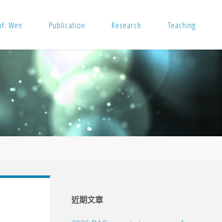
of. Wen
Publication
Research
Teaching
近期文章