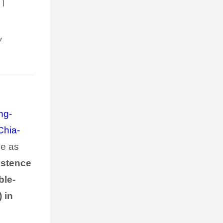
m
”
ng-
Chia-
ce as
istence
ble-
 in