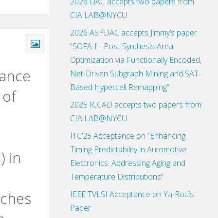
2026 DAC accepts two papers from
CIA LAB@NYCU
2026 ASPDAC accepts Jimmy’s paper
“SOFA-H: Post-Synthesis Area
Optimization via Functionally Encoded,
tance
Net-Driven Subgraph Mining and SAT-
Based Hypercell Remapping”
 of
2025 ICCAD accepts two papers from
CIA LAB@NYCU
ITC’25 Acceptance on “Enhancing
Timing Predictability in Automotive
) in
Electronics: Addressing Aging and
Temperature Distributions”
tches
IEEE TVLSI Acceptance on Ya-Rou’s
Paper