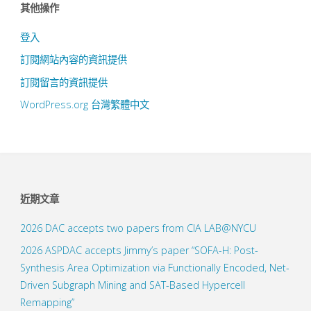
Remapping”"
其他操作
登入
訂閱網站內容的資訊提供
訂閱留言的資訊提供
WordPress.org 台灣繁體中文
近期文章
2026 DAC accepts two papers from CIA LAB@NYCU
2026 ASPDAC accepts Jimmy’s paper “SOFA-H: Post-
Synthesis Area Optimization via Functionally Encoded, Net-
Driven Subgraph Mining and SAT-Based Hypercell
Remapping”