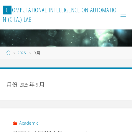
Skip
C
O
M
P
U
T
A
T
I
O
N
A
L
I
N
T
E
L
L
I
G
E
N
C
E
O
N
A
U
T
O
M
A
T
I
O
to
N
(
C
.
I
.
A
.
)
L
A
B
content
Home
2025
9 月
月份:
2025 年 9 月
Academic