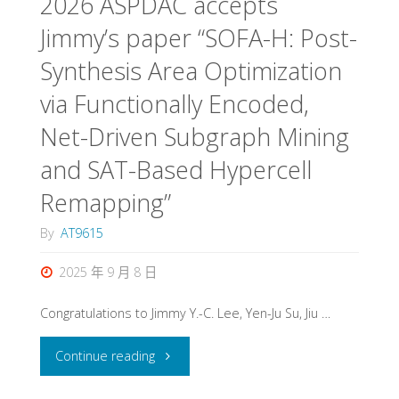
2026 ASPDAC accepts
Jimmy’s paper “SOFA-H: Post-
Synthesis Area Optimization
via Functionally Encoded,
Net-Driven Subgraph Mining
and SAT-Based Hypercell
Remapping”
By
AT9615
2025 年 9 月 8 日
Congratulations to Jimmy Y.-C. Lee, Yen-Ju Su, Jiu …
"2026
Continue reading
ASPDAC