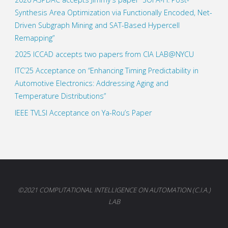
Synthesis Area Optimization via Functionally Encoded, Net-
Driven Subgraph Mining and SAT-Based Hypercell
Remapping”
2025 ICCAD accepts two papers from CIA LAB@NYCU
ITC’25 Acceptance on “Enhancing Timing Predictability in
Automotive Electronics: Addressing Aging and
Temperature Distributions”
IEEE TVLSI Acceptance on Ya-Rou’s Paper
©2021 COMPUTATIONAL INTELLIGENCE ON AUTOMATION (C.I.A.)
LAB