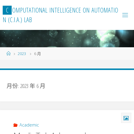
Skip
C
O
M
P
U
T
A
T
I
O
N
A
L
I
N
T
E
L
L
I
G
E
N
C
E
O
N
A
U
T
O
M
A
T
I
O
to
N
(
C
.
I
.
A
.
)
L
A
B
content
Home
2023
6 月
月份:
2023 年 6 月
Academic