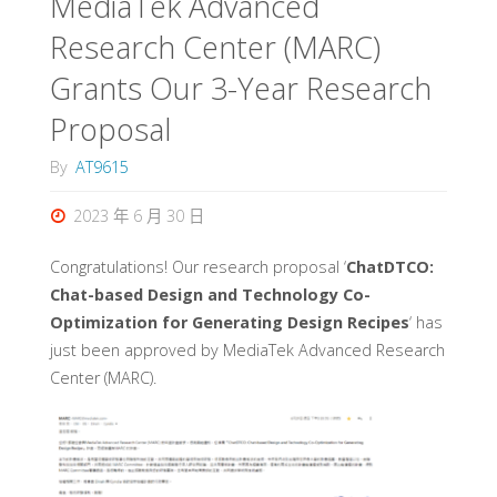
MediaTek Advanced
Research Center (MARC)
Grants Our 3-Year Research
Proposal
By
AT9615
2023 年 6 月 30 日
Congratulations! Our research proposal ‘
ChatDTCO:
Chat-based Design and Technology Co-
Optimization for Generating Design Recipes
‘ has
just been approved by MediaTek Advanced Research
Center (MARC).