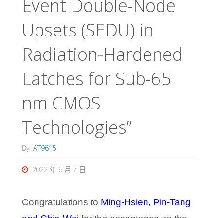
Event Double-Node
Upsets (SEDU) in
Radiation-Hardened
Latches for Sub-65
nm CMOS
Technologies”
By
AT9615
2022 年 6 月 7 日
Congratulations to
Ming-Hsien
, Pin-Tang