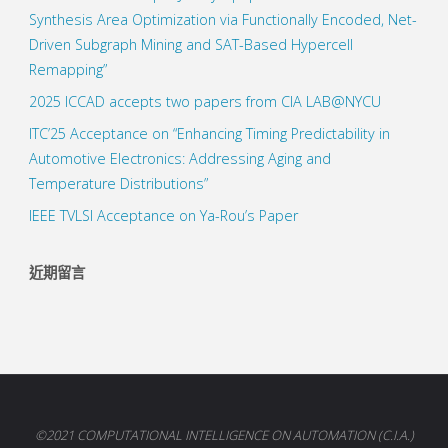
Synthesis Area Optimization via Functionally Encoded, Net-
Driven Subgraph Mining and SAT-Based Hypercell
Remapping”
2025 ICCAD accepts two papers from CIA LAB@NYCU
ITC’25 Acceptance on “Enhancing Timing Predictability in
Automotive Electronics: Addressing Aging and
Temperature Distributions”
IEEE TVLSI Acceptance on Ya-Rou’s Paper
近期留言
©2021 COMPUTATIONAL INTELLIGENCE ON AUTOMATION (C.I.A.)