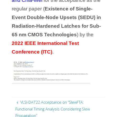
and Chia-Wei
for the acceptance as the
regular paper (
Existence of Single-
Event Double-Node Upsets (SEDU) in
Radiation-Hardened Latches for Sub-
65 nm CMOS Technologies
) by the
2022
IEEE International Test
Conference (ITC)
.
VLSI-DAT’22 Acceptance on “SlewFTA:
Functional Timing Analysis Considering Slew
Propagation”