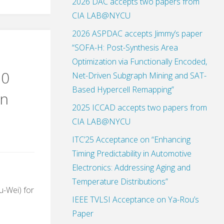
2026 DAC accepts two papers from
CIA LAB@NYCU
2026 ASPDAC accepts Jimmy’s paper
“SOFA-H: Post-Synthesis Area
Optimization via Functionally Encoded,
20
Net-Driven Subgraph Mining and SAT-
Based Hypercell Remapping”
on
2025 ICCAD accepts two papers from
CIA LAB@NYCU
ITC’25 Acceptance on “Enhancing
Timing Predictability in Automotive
Electronics: Addressing Aging and
Temperature Distributions”
u-Wei) for
IEEE TVLSI Acceptance on Ya-Rou’s
Paper