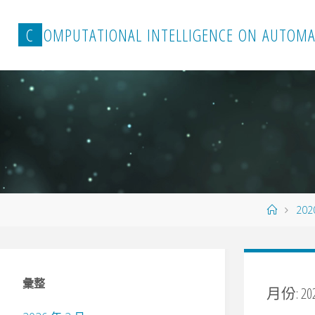
Skip
to
C
O
M
P
U
T
A
T
I
O
N
A
L
I
N
T
E
L
L
I
G
E
N
C
E
O
N
A
U
T
O
M
A
content
Home
202
彙整
月份:
20