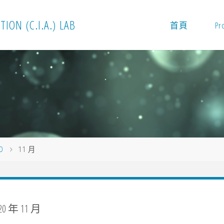
T
I
O
N
(
C
.
I
.
A
.
)
L
A
B
首頁
Pr
0
11 月
20 年 11 月