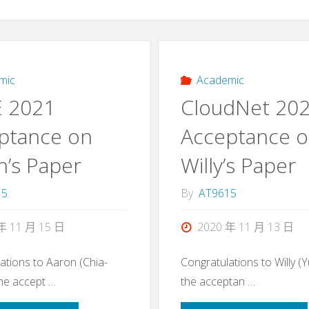
mic
Academic
 2021
CloudNet 20
ptance on
Acceptance 
n’s Paper
Willy’s Paper
15
By
AT9615
年 11 月 15 日
2020 年 11 月 13 日
ations to Aaron (Chia-
Congratulations to Willy (Y
the accept …
the acceptan …