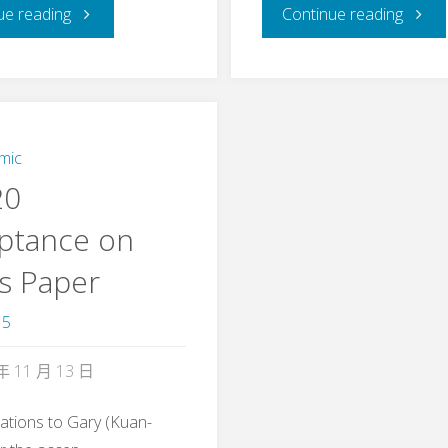
"DATE
"Clou
ue reading
Continue reading
2021
2020
Acceptance
Accep
on
on
mic
20
Aaron’s
Willy’s
ptance on
Paper"
Paper
’s Paper
15
年 11 月 13 日
ations to Gary (Kuan-