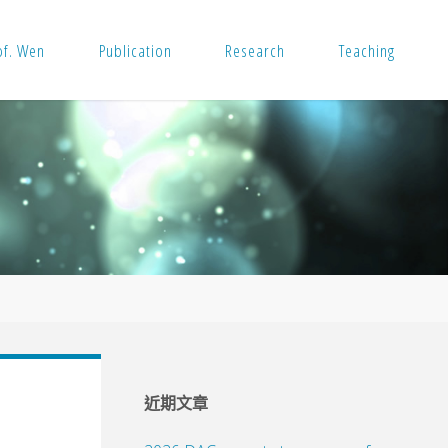
of. Wen
Publication
Research
Teaching
近期文章