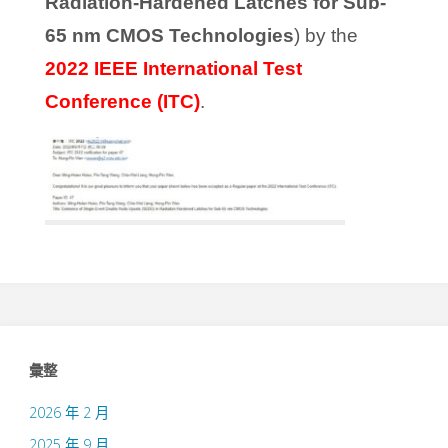
Radiation-Hardened Latches for Sub-
65 nm CMOS Technologies
) by the
2022
IEEE International Test
Conference (ITC)
.
彙整
2026 年 2 月
2025 年 9 月