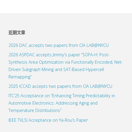
近期文章
2026 DAC accepts two papers from CIA LAB@NYCU
2026 ASPDAC accepts Jimmy’s paper “SOFA-H: Post-
Synthesis Area Optimization via Functionally Encoded, Net-
Driven Subgraph Mining and SAT-Based Hypercell
Remapping”
2025 ICCAD accepts two papers from CIA LAB@NYCU
ITC’25 Acceptance on “Enhancing Timing Predictability in
Automotive Electronics: Addressing Aging and
Temperature Distributions”
IEEE TVLSI Acceptance on Ya-Rou’s Paper