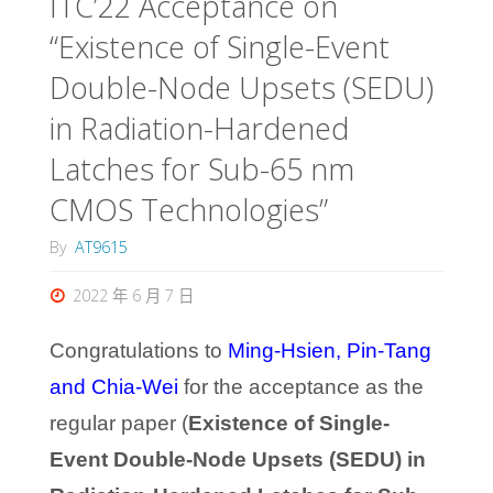
ITC’22 Acceptance on
“Existence of Single-Event
Double-Node Upsets (SEDU)
in Radiation-Hardened
Latches for Sub-65 nm
CMOS Technologies”
By
AT9615
2022 年 6 月 7 日
Congratulations to
Ming-Hsien
, Pin-Tang
and Chia-Wei
for the acceptance as the
regular paper (
Existence of Single-
Event Double-Node Upsets (SEDU) in