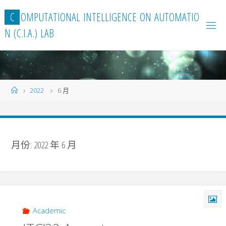
Skip
C
O
M
P
U
T
A
T
I
O
N
A
L
I
N
T
E
L
L
I
G
E
N
C
E
O
N
A
U
T
O
M
A
T
I
O
to
N
(
C
.
I
.
A
.
)
L
A
B
content
Home
2022
6 月
月份:
2022 年 6 月
Academic