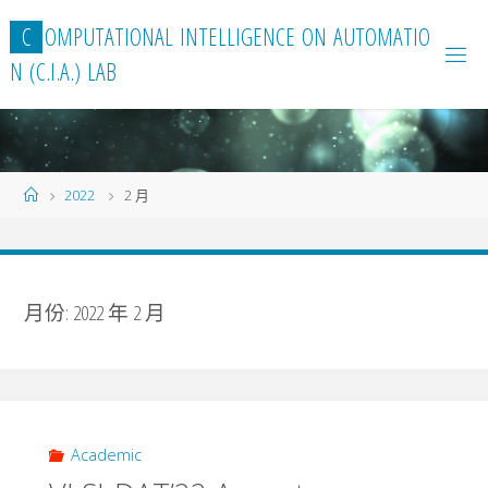
Skip
C
O
M
P
U
T
A
T
I
O
N
A
L
I
N
T
E
L
L
I
G
E
N
C
E
O
N
A
U
T
O
M
A
T
I
O
to
N
(
C
.
I
.
A
.
)
L
A
B
content
Home
2022
2 月
月份:
2022 年 2 月
Academic