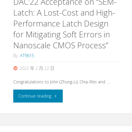
DAC’22 Acceptance on “SEM-
“SlewFTA:
Latch: A Lost-Cost and High-
Functional
Performance Latch Design
Timing
for Mitigating Soft Errors in
Analysis
Nanoscale CMOS Process”
Considering
By
AT9615
Slew
2022 年 2 月 22 日
Propagation”"
Congratulations to John (Zhung-Li), Chia-Wei and …
"DAC’22
Continue reading
Acceptance
on