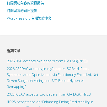
訂閱網站內容的資訊提供
訂閱留言的資訊提供
WordPress.org 台灣繁體中文
近期文章
2026 DAC accepts two papers from CIA LAB@NYCU
2026 ASPDAC accepts Jimmy’s paper “SOFA-H: Post-
Synthesis Area Optimization via Functionally Encoded, Net-
Driven Subgraph Mining and SAT-Based Hypercell
Remapping”
2025 ICCAD accepts two papers from CIA LAB@NYCU
ITC’25 Acceptance on “Enhancing Timing Predictability in