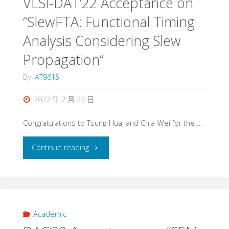
VLSI-DAT’22 Acceptance on
“SlewFTA: Functional Timing
Analysis Considering Slew
Propagation”
By
AT9615
2022 年 2 月 22 日
Congratulations to Tsung-Hua, and Chia-Wei for the …
"VLSI-
Continue reading
DAT’22
Acceptance
on
Academic