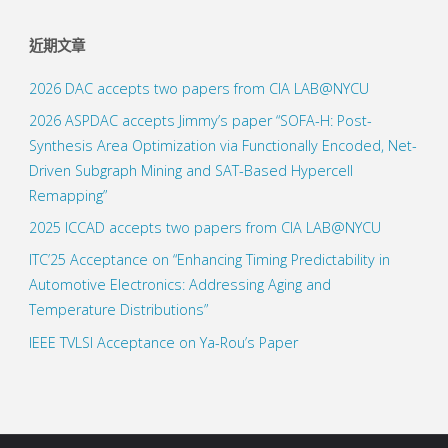
近期文章
2026 DAC accepts two papers from CIA LAB@NYCU
2026 ASPDAC accepts Jimmy’s paper “SOFA-H: Post-
Synthesis Area Optimization via Functionally Encoded, Net-
Driven Subgraph Mining and SAT-Based Hypercell
Remapping”
2025 ICCAD accepts two papers from CIA LAB@NYCU
ITC’25 Acceptance on “Enhancing Timing Predictability in
Automotive Electronics: Addressing Aging and
Temperature Distributions”
IEEE TVLSI Acceptance on Ya-Rou’s Paper