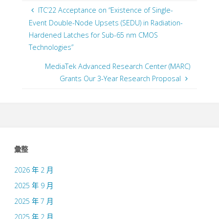
ITC’22 Acceptance on “Existence of Single-
Event Double-Node Upsets (SEDU) in Radiation-
Hardened Latches for Sub-65 nm CMOS
Technologies”
MediaTek Advanced Research Center (MARC)
Grants Our 3-Year Research Proposal
彙整
2026 年 2 月
2025 年 9 月
2025 年 7 月
2025 年 2 月