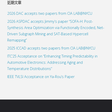
近期文章
2026 DAC accepts two papers from CIA LAB@NYCU
2026 ASPDAC accepts Jimmy’s paper “SOFA-H: Post-
Synthesis Area Optimization via Functionally Encoded, Net-
Driven Subgraph Mining and SAT-Based Hypercell
Remapping”
2025 ICCAD accepts two papers from CIA LAB@NYCU
ITC’25 Acceptance on “Enhancing Timing Predictability in
Automotive Electronics: Addressing Aging and
Temperature Distributions”
IEEE TVLSI Acceptance on Ya-Rou’s Paper