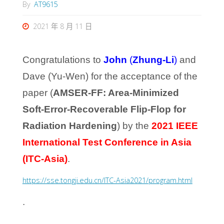
By
AT9615
2021 年 8 月 11 日
Congratulations to
John
(
Zhung-Li
)
and
Dave (Yu-Wen) for the acceptance of the
paper (
AMSER-FF: Area-Minimized
Soft-Error-Recoverable Flip-Flop for
Radiation Hardening
) by the
2021
IEEE
International Test Conference in Asia
(ITC-Asia)
.
https://sse.tongji.edu.cn/ITC-Asia2021/program.html
.